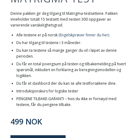
Denne pakken gir deg tilgang til Matrigma-testsettene. Pakken
inneholder totalt 15 testsett med nesten 300 oppgaver av
varierende vanskelighetsgrad.
Alle testene er på norsk
(Engelskprøver finner du her)
.
Du har tilgang til testene i 3 måneder.
Du kan ta testene så mange ganger du vil i løpet av denne
perioden.
Du får en total poengsum på testen og tilbakemelding på hvert
spørsmål, inkludert en forklaring av beregningsmodellen og
logikken.
Du får et dashbord der du kan se alle testforsøkene dine.
Introduksjonskurs for logiske tester
PENGENE TILBAKE-GARANTI – hvis du ikke er fornøyd med
testene, får du pengene tilbake.
499 NOK